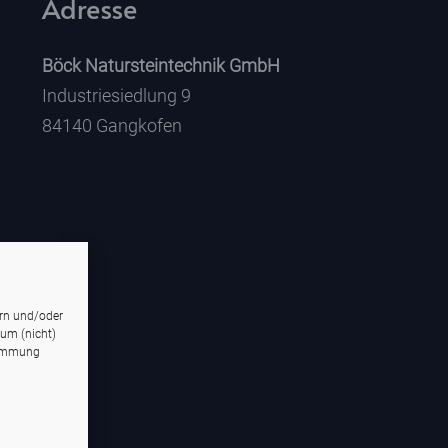
Adresse
Böck Natursteintechnik GmbH
Industriesiedlung 9
84140 Gangkofen
ern und/oder
 um (nicht)
timmung