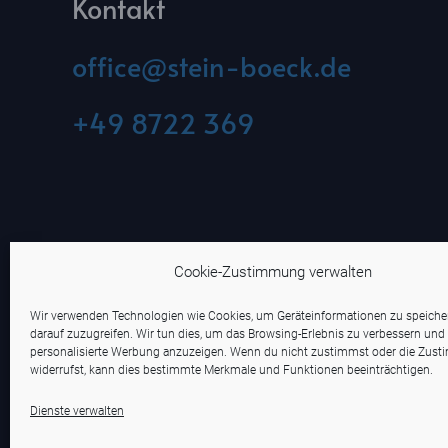
Kontakt
office@stein-boeck.de
+49 8722 369
Cookie-Zustimmung verwalten
Wir verwenden Technologien wie Cookies, um Geräteinformationen zu speich
darauf zuzugreifen. Wir tun dies, um das Browsing-Erlebnis zu verbessern und
personalisierte Werbung anzuzeigen. Wenn du nicht zustimmst oder die Zus
widerrufst, kann dies bestimmte Merkmale und Funktionen beeinträchtigen.
Dienste verwalten