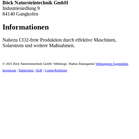
Böck Natursteintechnik GmbH
Industriesiedlung 9
84140 Gangkofen
Informationen
Nahezu CO2-freie Produktion durch effektive Maschinen,
Solarstrom und weitere Maßnahmen.
© 2021 Böck Natursteintechnik GmbH. Webdesign: Markus Baumgartner
Werbeagentur Eggenfelden
.
Impressum
|
Datenschutz
|
AGB
|
Cookie-Richtlinie