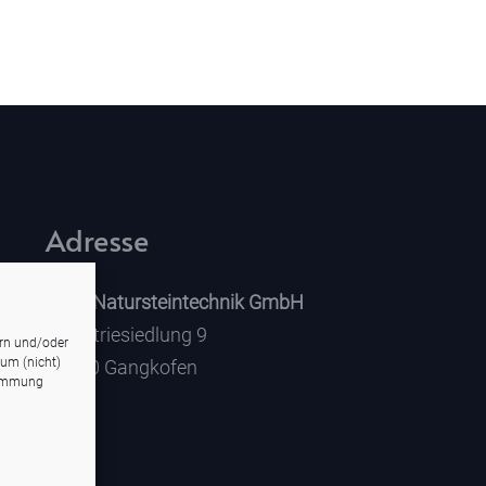
Adresse
Böck Natursteintechnik GmbH
Industriesiedlung 9
ern und/oder
 um (nicht)
84140 Gangkofen
timmung