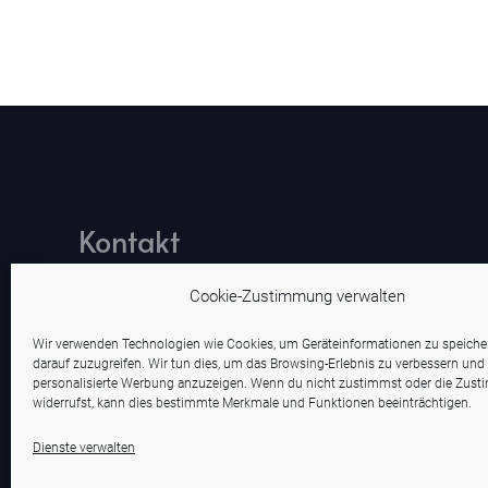
Kontakt
office@stein-boeck.de
Cookie-Zustimmung verwalten
Wir verwenden Technologien wie Cookies, um Geräteinformationen zu speich
+49 8722 369
darauf zuzugreifen. Wir tun dies, um das Browsing-Erlebnis zu verbessern und
personalisierte Werbung anzuzeigen. Wenn du nicht zustimmst oder die Zus
widerrufst, kann dies bestimmte Merkmale und Funktionen beeinträchtigen.
Dienste verwalten