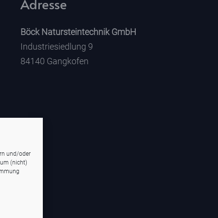
Adresse
Böck Natursteintechnik GmbH
Industriesiedlung 9
84140 Gangkofen
ern und/oder
 um (nicht)
timmung