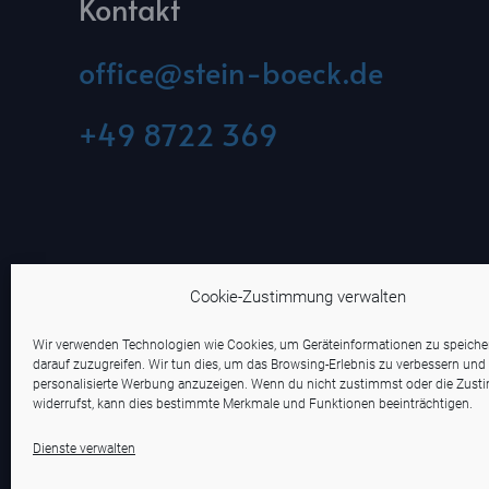
Kontakt
office@stein-boeck.de
+49 8722 369
Cookie-Zustimmung verwalten
Wir verwenden Technologien wie Cookies, um Geräteinformationen zu speich
darauf zuzugreifen. Wir tun dies, um das Browsing-Erlebnis zu verbessern und
personalisierte Werbung anzuzeigen. Wenn du nicht zustimmst oder die Zus
widerrufst, kann dies bestimmte Merkmale und Funktionen beeinträchtigen.
Dienste verwalten