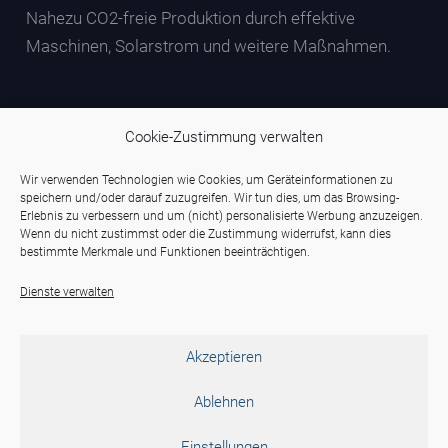
Nahezu CO2-freie Produktion durch effektive
Maschinen, Solarstrom und weitere Maßnahmen.
Cookie-Zustimmung verwalten
Wir verwenden Technologien wie Cookies, um Geräteinformationen zu
speichern und/oder darauf zuzugreifen. Wir tun dies, um das Browsing-
Erlebnis zu verbessern und um (nicht) personalisierte Werbung anzuzeigen.
Wenn du nicht zustimmst oder die Zustimmung widerrufst, kann dies
bestimmte Merkmale und Funktionen beeinträchtigen.
Dienste verwalten
Akzeptieren
Ablehnen
Einstellungen