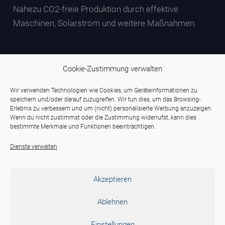
Nahezu CO2-freie Produktion durch effektive
Maschinen, Solarstrom und weitere Maßnahmen.
Cookie-Zustimmung verwalten
Wir verwenden Technologien wie Cookies, um Geräteinformationen zu
speichern und/oder darauf zuzugreifen. Wir tun dies, um das Browsing-
Erlebnis zu verbessern und um (nicht) personalisierte Werbung anzuzeigen.
Wenn du nicht zustimmst oder die Zustimmung widerrufst, kann dies
bestimmte Merkmale und Funktionen beeinträchtigen.
Dienste verwalten
Akzeptieren
Ablehnen
Einstellungen