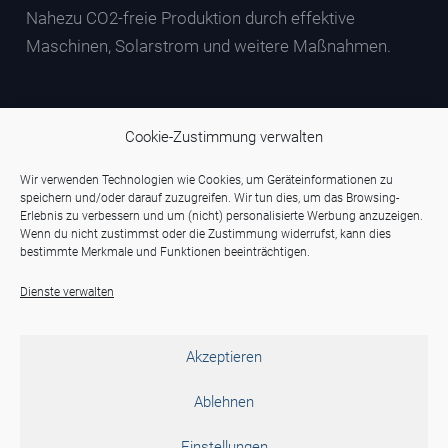
Nahezu CO2-freie Produktion durch effektive
Maschinen, Solarstrom und weitere Maßnahmen.
Cookie-Zustimmung verwalten
Wir verwenden Technologien wie Cookies, um Geräteinformationen zu
speichern und/oder darauf zuzugreifen. Wir tun dies, um das Browsing-
Erlebnis zu verbessern und um (nicht) personalisierte Werbung anzuzeigen.
Wenn du nicht zustimmst oder die Zustimmung widerrufst, kann dies
bestimmte Merkmale und Funktionen beeinträchtigen.
Dienste verwalten
Akzeptieren
Ablehnen
Einstellungen